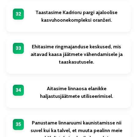
Taastasime Kadrioru pargi ajaloolise
kasvuhoonekompleksi oranžeri.
Ehitasime ringmajanduse keskused, mis
aitavad kaasa jäätmete vähendamisele ja
taaskasutusele.
Aitasime linnaosa elanikke
haljastusjäätmete utiliseerimisel.
Panustame linnaruumi kaunistamisse nii
suvel kui ka talvel, et muuta pealinn meie