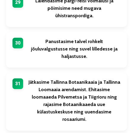
Laiendasime pargi-reisi võimalusi ja
põimisime need mugava
ühistranspordiga.
Panustasime talvel rohkelt
jõuluvalgustusse ning suvel lilledesse ja
haljastusse.
Jätkasime Tallinna Botaanikaaia ja Tallinna
Loomaaia arendamist. Ehitasime
loomaaeda Pilvemetsa ja Tiigrioru ning
rajasime Botaanikaaeda uue
külastuskeskuse ning uuendasime
rosaariumi.