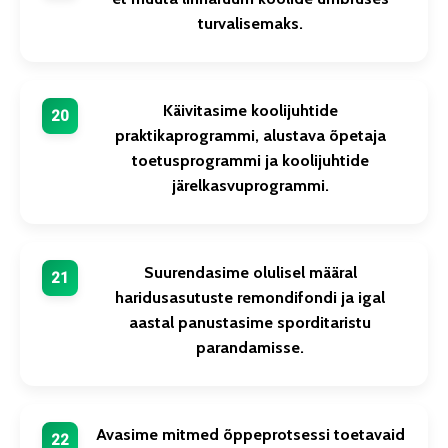
turvalisemaks.
Käivitasime koolijuhtide
praktikaprogrammi, alustava õpetaja
toetusprogrammi ja koolijuhtide
järelkasvuprogrammi.
Suurendasime olulisel määral
haridusasutuste remondifondi ja igal
aastal panustasime sporditaristu
parandamisse.
Avasime mitmed õppeprotsessi toetavaid