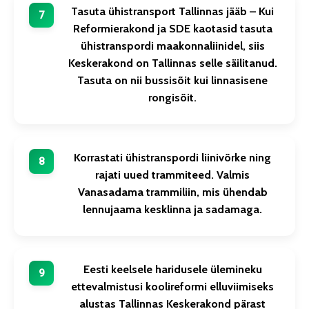
Tasuta ühistransport Tallinnas jääb – Kui
Reformierakond ja SDE kaotasid tasuta
ühistranspordi maakonnaliinidel, siis
Keskerakond on Tallinnas selle säilitanud.
Tasuta on nii bussisõit kui linnasisene
rongisõit.
Korrastati ühistranspordi liinivõrke ning
rajati uued trammiteed. Valmis
Vanasadama trammiliin, mis ühendab
lennujaama kesklinna ja sadamaga.
Eesti keelsele haridusele ülemineku
ettevalmistusi koolireformi elluviimiseks
alustas Tallinnas Keskerakond pärast