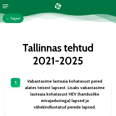
Menu
Skip
to
← Tagasi
main
content
Tallinnas
tehtud
2021-2025
Vabastasime lasteaia kohatasust pered
alates teisest lapsest. Lisaks vabastasime
lasteaia kohatasust HEV (hariduslike
erivajadustega) lapsed ja
vähekindlustatud perede lapsed.