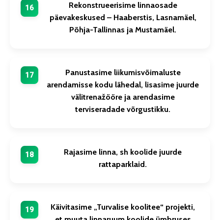
Rekonstrueerisime linnaosade
päevakeskused – Haaberstis, Lasnamäel,
Põhja-Tallinnas ja Mustamäel.
Panustasime liikumisvõimaluste
arendamisse kodu lähedal, lisasime juurde
välitrenažööre ja arendasime
terviseradade võrgustikku.
Rajasime linna, sh koolide juurde
rattaparklaid.
Käivitasime „Turvalise koolitee“ projekti,
et muuta linnaruum koolide ümbruses