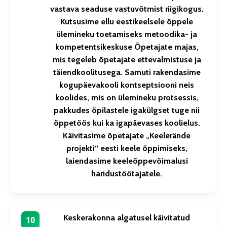
vastava seaduse vastuvõtmist riigikogus.
Kutsusime ellu eestikeelsele õppele
ülemineku toetamiseks metoodika- ja
kompetentsikeskuse Õpetajate majas,
mis tegeleb õpetajate ettevalmistuse ja
täiendkoolitusega. Samuti rakendasime
kogupäevakooli kontseptsiooni neis
koolides, mis on ülemineku protsessis,
pakkudes õpilastele igakülgset tuge nii
õppetöös kui ka igapäevases koolielus.
Käivitasime õpetajate „Keelerände
projekti“ eesti keele õppimiseks,
laiendasime keeleõppevõimalusi
haridustöötajatele.
Keskerakonna algatusel käivitatud