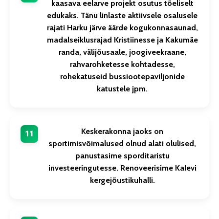
kaasava eelarve projekt osutus tõeliselt
edukaks. Tänu linlaste aktiivsele osalusele
rajati Harku järve äärde kogukonnasaunad,
madalseiklusrajad Kristiinesse ja Kakumäe
randa, välijõusaale, joogiveekraane,
rahvarohketesse kohtadesse,
rohekatuseid bussiootepaviljonide
katustele jpm.
Keskerakonna jaoks on
sportimisvõimalused olnud alati olulised,
panustasime sporditaristu
investeeringutesse. Renoveerisime Kalevi
kergejõustikuhalli.