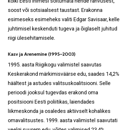
kõiki Eesti inimesi sõltumata nende rahvusest,
soost või sotsiaalsest taustast. Erakonna
esimeseks esimeheks valiti Edgar Savisaar, kelle
juhtimisel keskenduti tugeva ja õiglaselt juhitud
riigi ülesehitamisele.
Kasv ja Arenemine (1995–2003)
1995. aasta Riigikogu valimistel saavutas
Keskerakond märkimisväärse edu, saades 14,2%
häältest ja astudes valitsuskoalitsiooni. Selle
perioodi jooksul tugevdas erakond oma
positsiooni Eesti poliitikas, laiendades
liikmeskonda ja osaledes aktiivselt kohalikes
omavalitsustes. 1999. aasta valimistel saavutati
veelgi suurem edu, võites valimised 23,4%