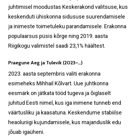
juhtimisel moodustas Keskerakond valitsuse, kus
keskenduti ühiskonna sidususe suurendamisele
ja inimeste toimetuleku parandamisele. Erakonna
populaarsus püsis kõrge ning 2019. aasta
Riigikogu valimistel saadi 23,1% häältest.
Praegune Aeg ja Tulevik (2023–…)
2023. aasta septembris valiti erakonna
esimeheks Mihhail Kõlvart. Uue juhtkonna
eesmärk on jätkata tööd tugeva ja õiglaselt
juhitud Eesti nimel, kus iga inimene tunneb end
väärtusliku ja kaasatuna. Keskendume stabiilse
heaoluriigi kujundamisele, kus majanduslik edu
jõuab igaüheni.