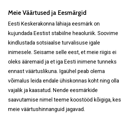
Meie Väärtused ja Eesmärgid
Eesti Keskerakonna lähiaja eesmärk on
kujundada Eestist stabiilne heaoluriik. Soovime
kindlustada sotsiaalse turvalisuse igale
inimesele. Seisame selle eest, et meie riigis ei
oleks ääremaid ja et iga Eesti inimene tunneks
ennast väärtuslikuna. Igaühel peab olema
võimalus leida endale ühiskonnas koht ning olla
vajalik ja kaasatud. Nende eesmärkide
saavutamise nimel teeme koostööd kõigiga, kes
meie väärtushinnanguid jagavad.