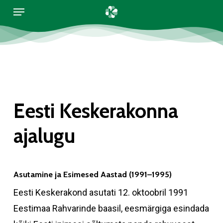
Menu
Skip
to
main
content
Eesti Keskerakonna
ajalugu
Asutamine ja Esimesed Aastad (1991–1995)
Eesti Keskerakond asutati 12. oktoobril 1991
Eestimaa Rahvarinde baasil, eesmärgiga esindada